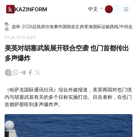
中文
KAZINFORM
热
选举-2026
总统府
任免
事件
国情咨文
跨里海国际运输路线/中间走
点:
07:28, 12 1月 2024
美英对胡塞武装展开联合空袭 也门首都传出
多声爆炸
（哈萨克国际通讯社讯）综合外媒报道，美英两国对也门境
内与胡塞武装有关的多个目标实施打击。目击者称，在也门
首都萨那听到多声爆炸声。