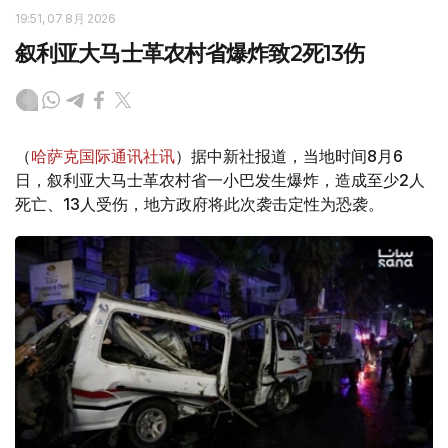
19:51, 07 8月 2026
叙利亚大马士革农村省爆炸致2死13伤
（
哈萨克国际通讯社讯
）据中新社报道，当地时间8月6
日，叙利亚大马士革农村省一小巴发生爆炸，造成至少2人
死亡、13人受伤，地方政府将此次袭击定性为恐袭。