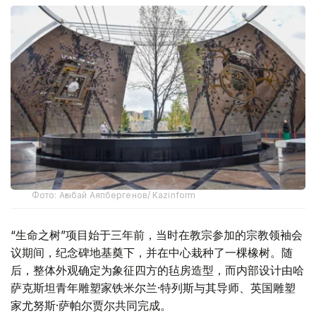
Фото: Ағыбай Аяпбергенов/ Kazinform
“生命之树”项目始于三年前，当时在教宗参加的宗教领袖会
议期间，纪念碑地基奠下，并在中心栽种了一棵橡树。随
后，整体外观确定为象征四方的毡房造型，而内部设计由哈
萨克斯坦青年雕塑家铁米尔兰·特列斯与其导师、英国雕塑
家尤努斯·萨帕尔贾尔共同完成。