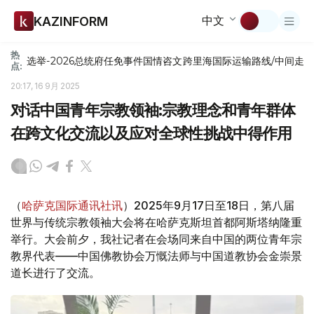
中文
KAZINFORM
热
选举-2026
总统府
任免
事件
国情咨文
跨里海国际运输路线/中间走
点:
20:17, 16 9月 2025
对话中国青年宗教领袖:宗教理念和青年群体
在跨文化交流以及应对全球性挑战中得作用
（
哈萨克国际通讯社讯
）2025年9月17日至18日，第八届
世界与传统宗教领袖大会将在哈萨克斯坦首都阿斯塔纳隆重
举行。大会前夕，我社记者在会场同来自中国的两位青年宗
教界代表——中国佛教协会万慨法师与中国道教协会金崇景
道长进行了交流。