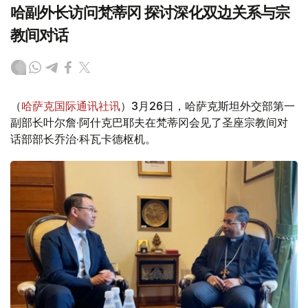
哈副外长访问梵蒂冈 探讨深化双边关系与宗
教间对话
（
哈萨克国际通讯社讯
）3月26日，哈萨克斯坦外交部第一
副部长叶尔詹·阿什克巴耶夫在梵蒂冈会见了圣座宗教间对
话部部长乔治·科瓦卡德枢机。