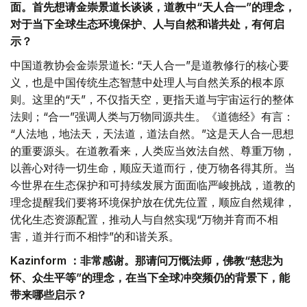
面。首先想请金崇景道长谈谈，道教中“天人合一”的理念，
对于当下全球生态环境保护、人与自然和谐共处，有何启
示？
中国道教协会金崇景道长: “天人合一”是道教修行的核心要
义，也是中国传统生态智慧中处理人与自然关系的根本原
则。这里的“天”，不仅指天空，更指天道与宇宙运行的整体
法则；“合一”强调人类与万物同源共生。《道德经》有言：
“人法地，地法天，天法道，道法自然。”这是天人合一思想
的重要源头。在道教看来，人类应当效法自然、尊重万物，
以善心对待一切生命，顺应天道而行，使万物各得其所。当
今世界在生态保护和可持续发展方面面临严峻挑战，道教的
理念提醒我们要将环境保护放在优先位置，顺应自然规律，
优化生态资源配置，推动人与自然实现“万物并育而不相
害，道并行而不相悖”的和谐关系。
Kazinform ：非常感谢。那请问万慨法师，佛教“慈悲为
怀、众生平等”的理念，在当下全球冲突频仍的背景下，能
带来哪些启示？