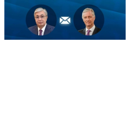
Фото: Ақорда
菲利普国王在信中感谢托卡耶夫总统就比利时国庆日发来的
诚挚祝福。
国王同时表示，高度重视应托卡耶夫总统邀请于今年对哈萨
克斯坦进行国事访问，并期待此次访问进一步推动两国关系
发展。
总统
外交
哈斯穆-卓玛尔特·托卡耶夫