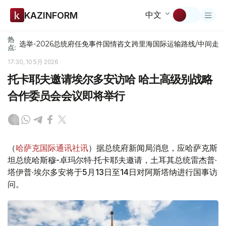
中文
KAZINFORM
热
选举-2026
总统府
任免
事件
国情咨文
跨里海国际运输路线/中间走
点:
17:30, 10 5月 2026
托卡耶夫邀请埃尔多安访哈 哈土高级别战略
合作委员会会议即将举行
（
哈萨克国际通讯社讯
）据总统府新闻局消息，应哈萨克斯
坦总统哈斯穆-卓玛尔特·托卡耶夫邀请，土耳其总统雷杰普·
塔伊普·埃尔多安将于5月13日至14日对阿斯塔纳进行国事访
问。