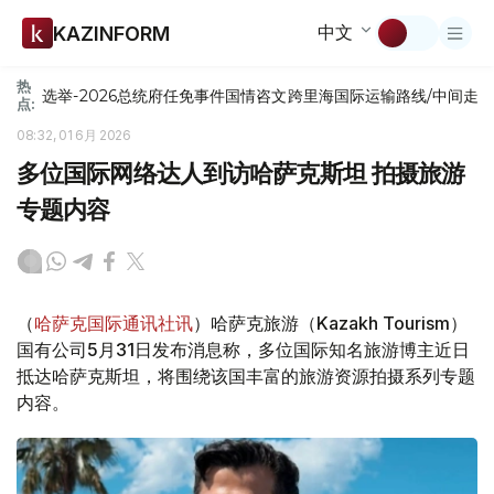
中文
KAZINFORM
热
选举-2026
总统府
任免
事件
国情咨文
跨里海国际运输路线/中间走
点:
08:32, 01 6月 2026
多位国际网络达人到访哈萨克斯坦 拍摄旅游
专题内容
（
哈萨克国际通讯社讯
）哈萨克旅游（Kazakh Tourism）
国有公司5月31日发布消息称，多位国际知名旅游博主近日
抵达哈萨克斯坦，将围绕该国丰富的旅游资源拍摄系列专题
内容。