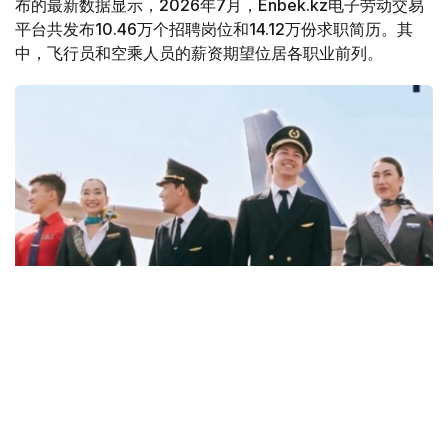
布的最新数据显示，2026年7月，Enbek.kz电子劳动交易
平台共发布10.46万个招聘岗位和14.12万份求职简历。其
中，飞行员和空乘人员的薪资期望位居各职业前列。
Фото: job.airastana.com
数据显示，飞行员的平均期望月薪约为239万坚戈，空乘人
员约为143万坚戈，发电站站长约为132万坚戈。
从招聘岗位来看，企业开出的最高薪资主要集中在软件架构