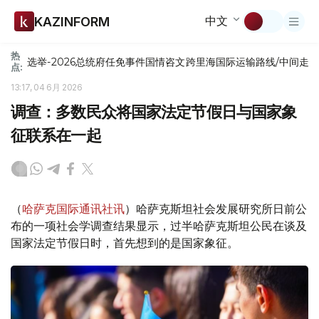
中文
KAZINFORM
热
选举-2026
总统府
任免
事件
国情咨文
跨里海国际运输路线/中间走
点:
13:17, 04 6月 2026
调查：多数民众将国家法定节假日与国家象
征联系在一起
（
哈萨克国际通讯社讯
）哈萨克斯坦社会发展研究所日前公
布的一项社会学调查结果显示，过半哈萨克斯坦公民在谈及
国家法定节假日时，首先想到的是国家象征。