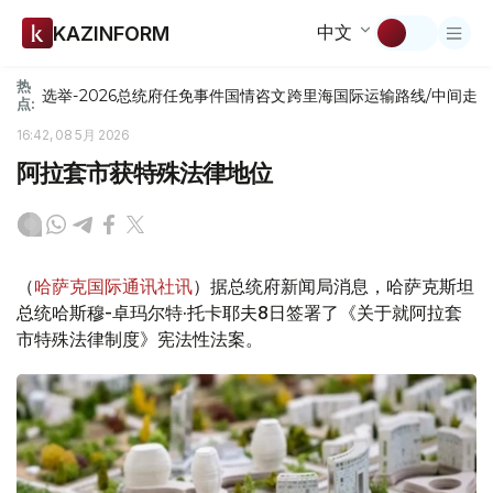
中文
KAZINFORM
热
选举-2026
总统府
任免
事件
国情咨文
跨里海国际运输路线/中间走
点:
16:42, 08 5月 2026
阿拉套市获特殊法律地位
（
哈萨克国际通讯社讯
）据总统府新闻局消息，哈萨克斯坦
总统哈斯穆-卓玛尔特·托卡耶夫8日签署了《关于就阿拉套
市特殊法律制度》宪法性法案。