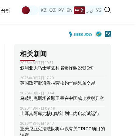
KZ
QZ
РУ
EN
中文
ق ز
ЎЗ
分析
相关新闻
2026年8月7日 19:51
叙利亚大马士革农村省爆炸致2死13伤
2026年8月7日 17:20
英国政府批准派拉蒙收购华纳兄弟交易
2026年8月7日 10:44
乌兹别克斯坦首颗卫星在中国成功发射升空
2026年8月7日 09:49
土耳其阿库尤核电站计划年内启动试运行
2026年8月6日 19:47
亚美尼亚宪法法院将审议有关TRIPP项目的
法案