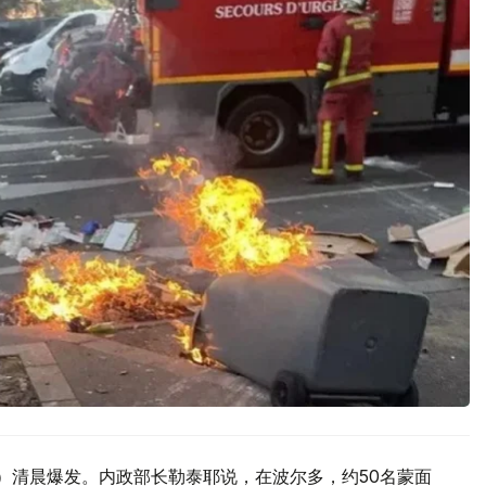
日）清晨爆发。内政部长勒泰耶说，在波尔多，约50名蒙面