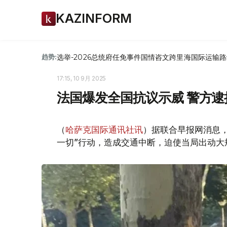
KAZINFORM
选举-2026
总统府
任免
事件
国情咨文
跨里海国际运输路
趋势:
17:15, 10 9月 2025
法国爆发全国抗议示威 警方逮
（
哈萨克国际通讯社讯
）据联合早报网消息
一切”行动，造成交通中断，迫使当局出动大