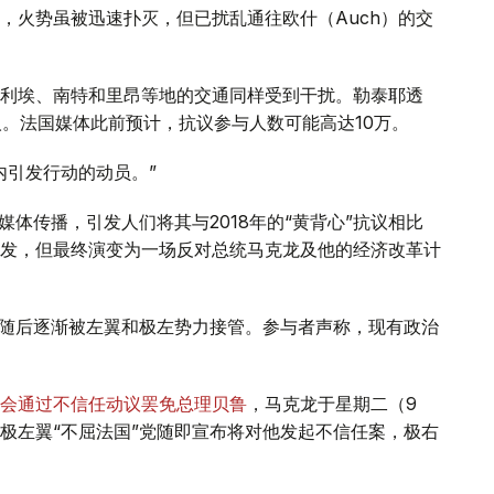
，火势虽被迅速扑灭，但已扰乱通往欧什（Auch）的交
利埃、南特和里昂等地的交通同样受到干扰。勒泰耶透
人。法国媒体此前预计，抗议参与人数可能高达10万。
内引发行动的动员。”
媒体传播，引发人们将其与2018年的“黄背心”抗议相比
发，但最终演变为一场反对总统马克龙及他的经济改革计
，随后逐渐被左翼和极左势力接管。参与者声称，现有政治
会通过不信任动议罢免总理贝鲁
，马克龙于星期二（9
极左翼“不屈法国”党随即宣布将对他发起不信任案，极右