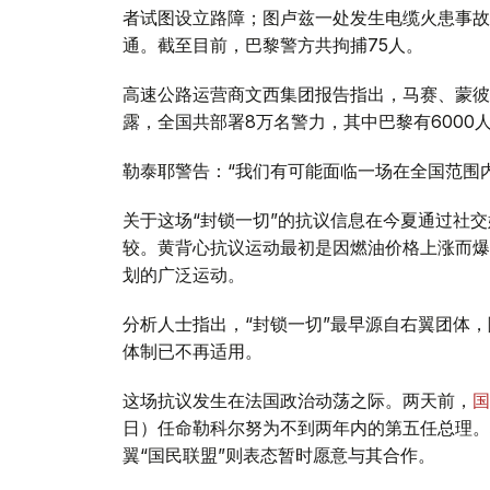
者试图设立路障；图卢兹一处发生电缆火患事故
通。截至目前，巴黎警方共拘捕75人。
高速公路运营商文西集团报告指出，马赛、蒙彼
露，全国共部署8万名警力，其中巴黎有6000
勒泰耶警告：“我们有可能面临一场在全国范围
关于这场“封锁一切”的抗议信息在今夏通过社交
较。黄背心抗议运动最初是因燃油价格上涨而爆
划的广泛运动。
分析人士指出，“封锁一切”最早源自右翼团体
体制已不再适用。
这场抗议发生在法国政治动荡之际。两天前，
国
日）任命勒科尔努为不到两年内的第五任总理。
翼“国民联盟”则表态暂时愿意与其合作。