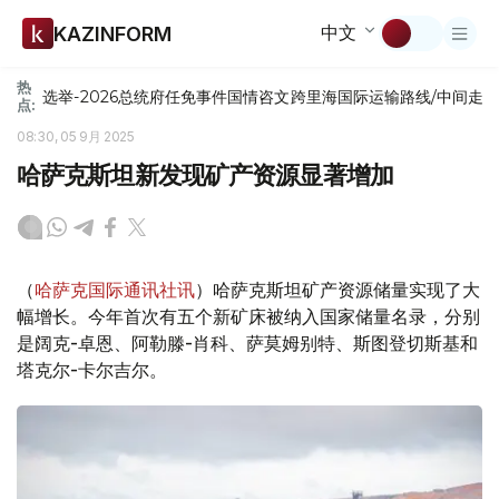
中文
KAZINFORM
热
选举-2026
总统府
任免
事件
国情咨文
跨里海国际运输路线/中间走
点:
08:30, 05 9月 2025
哈萨克斯坦新发现矿产资源显著增加
（
哈萨克国际通讯社讯
）哈萨克斯坦矿产资源储量实现了大
幅增长。今年首次有五个新矿床被纳入国家储量名录，分别
是阔克-卓恩、阿勒滕-肖科、萨莫姆别特、斯图登切斯基和
塔克尔-卡尔吉尔。