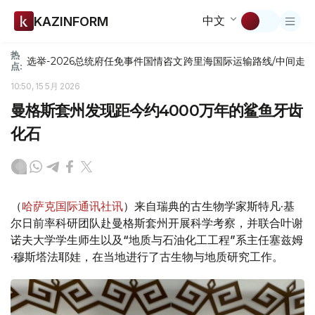
中文
KAZINFORM
热
选举-2026
总统府
任免
事件
国情咨文
跨里海国际运输路线/中间走
点:
10:50, 15 5月 2026
曼格斯套州发现距今约4000万年的鲨鱼牙齿
化石
（
哈萨克国际通讯社讯
）来自瑞典的古生物学家斯特凡·基
尔日前率科研团队赴曼格斯套州开展科学考察，并联合叶谢
诺夫大学学生师生以及“地质与石油化工工程”系主任塞兹姆
·穆斯塔法耶娃，在当地进行了古生物与地质研究工作。