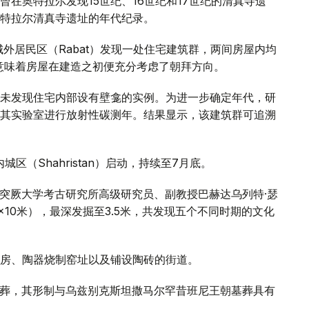
在奥特拉尔发现15世纪、16世纪和17世纪的清真寺遗
特拉尔清真寺遗址的年代纪录。
城外居民区（Rabat）发现一处住宅建筑群，两间房屋内均
这意味着房屋在建造之初便充分考虑了朝拜方向。
未发现住宅内部设有壁龛的实例。为进一步确定年代，研
其实验室进行放射性碳测年。结果显示，该建筑群可追溯
区（Shahristan）启动，持续至7月底。
-突厥大学考古研究所高级研究员、副教授巴赫达乌列特·瑟
×10米），最深发掘至3.5米，共发现五个不同时期的文化
房、陶器烧制窑址以及铺设陶砖的街道。
体墓葬，其形制与乌兹别克斯坦撒马尔罕昔班尼王朝墓葬具有