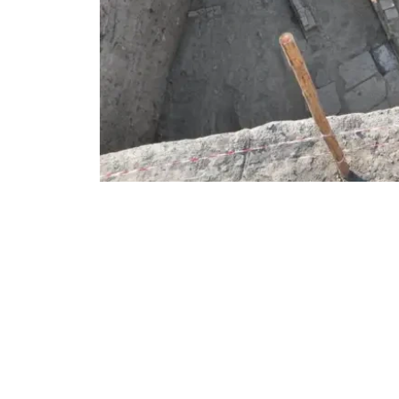
Фото: Түркістан облысы әкімдігінің баспасөз қызметі
项目负责人、考古学教授穆赫塔尔·霍扎表示，
首先，建筑墙体的朝向与礼拜壁龛（Mihrab
证实。
其次，建筑内部及周边发现了大量穆斯林墓葬。
内外，这一现象在同时期其他城市遗址中也有发