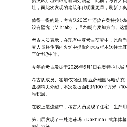
据突厥斯坦州政府新闻处消息，此前，考古人员曾
址，而此次发现的建筑年代明显更早，刷新了奥
值得一提的是，考古队2025年还曾在奥特拉尔
设有壁龛（Mihrab），且均朝向麦加方向。
考古人员表示，在现有中亚考古研究中，此前尚
究人员将住宅内火炉中提取的木灰样本送往土耳
至8世纪中叶。
今年的考古发掘于2026年6月1日在奥特拉尔城内城
考古队成员、霍加·艾哈迈德·亚萨维国际哈萨克
兹德科夫介绍，本次发掘面积约100平方米（10
堆积层。
在较上层遗迹中，考古人员发现了住宅、生产用
第四层发现了一处达赫玛（Dakhma）式集
相似特征。