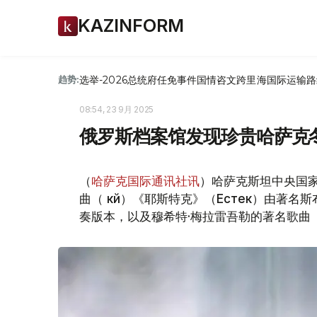
KAZINFORM
选举-2026
总统府
任免
事件
国情咨文
跨里海国际运输路
趋势:
08:54, 23 9月 2025
俄罗斯档案馆发现珍贵哈萨克
（
哈萨克国际通讯社讯
）哈萨克斯坦中央国
曲（ күй）《耶斯特克》（Естек）由著名
奏版本，以及穆希特·梅拉雷吾勒的著名歌曲《