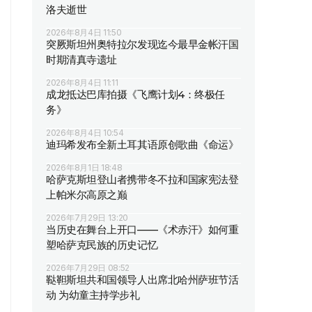
洛夫逝世
2026年8月4日 11:50
突厥斯坦州奥特拉尔发现迄今最早金帐汗国
时期清真寺遗址
2026年8月4日 11:11
成龙抵达巴库拍摄《飞鹰计划4：终极任
务》
2026年8月4日 10:54
迪玛希发布全新土耳其语原创歌曲《命运》
2026年8月1日 18:48
哈萨克斯坦登山者携带冬不拉和国家宪法登
上帕米尔高原之巅
2026年7月29日 13:20
当历史在舞台上开口——《术赤汗》如何重
塑哈萨克民族的历史记忆
2026年7月29日 08:52
鞑靼斯坦共和国领导人出席北哈州萨班节活
动 为幼童主持学步礼