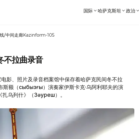
国际
哈萨克斯坦
政治
线/中间走廊
Kazinform-105
冬不拉曲录音
家电影、照片及录音档案馆中保存着哈萨克民间冬不拉
斯布斯额（сыбызғы）演奏家伊斯卡克·乌阿利耶夫的演
扎乌列什》（Зәуреш）。