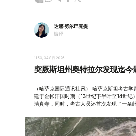
达娜 努尔巴克提
编译
11:50, 04 8月 2026
突厥斯坦州奥特拉尔发现迄今
（哈萨克国际通讯社讯） 哈萨克斯坦考古学
建于金帐汗国时期（13世纪下半叶至14世
清真寺，同时，考古人员还首次发现了一条