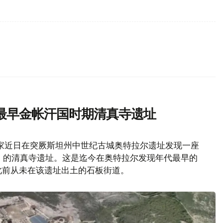
最早金帐汗国时期清真寺遗址
家近日在突厥斯坦州中世纪古城奥特拉尔遗址发现一座
纪）的清真寺遗址。这是迄今在奥特拉尔发现年代最早的
此前从未在该遗址出土的石板街道。