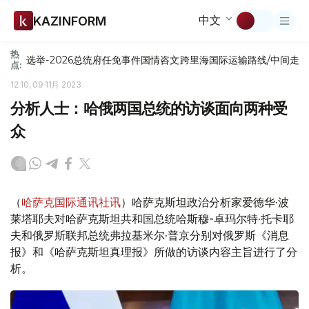
中文
KAZINFORM
热
选举-2026
总统府
任免
事件
国情咨文
跨里海国际运输路线/中间走
点:
12:10, 09 11月 2023
分析人士：哈俄两国总统的访谈面向两种受
众
（
哈萨克国际通讯社讯
）哈萨克斯坦政治分析家爱德华·波
莱塔耶夫对哈萨克斯坦共和国总统哈斯穆-卓玛尔特·托卡耶
夫和俄罗斯联邦总统弗拉基米尔·普京分别对俄罗斯《消息
报》和《哈萨克斯坦真理报》所做的访谈内容主旨进行了分
析。