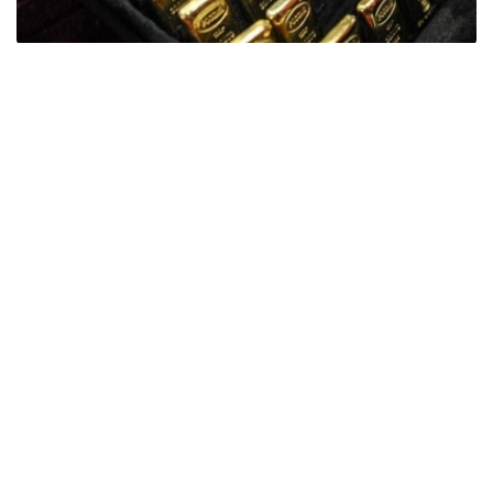
Фото: ӨзА
季度报告显示，哈萨克斯坦国家银行黄金储备增加了15吨。
波兰是2026年第二季度最大的黄金买家。该国在2026年第
二季度增加了51吨黄金储备。
中国购买了33吨黄金，乌兹别克斯坦购买了16吨，哈萨克
斯坦购买了15吨。约旦和捷克共和国的中央银行也分别增加
了6吨黄金储备。
全球各国央行在第二季度共购买了约289吨黄金，比2025年
同期增长了62%。去年同期，黄金购买量约为178吨。
世界黄金协会称，黄金需求的增长受到地缘政治不确定性、
本季度贵金属价格下跌，以及各国寻求国际储备多元化等因
素的影响。
根据该协会进行的一项调查，89%的央行行长预计未来一