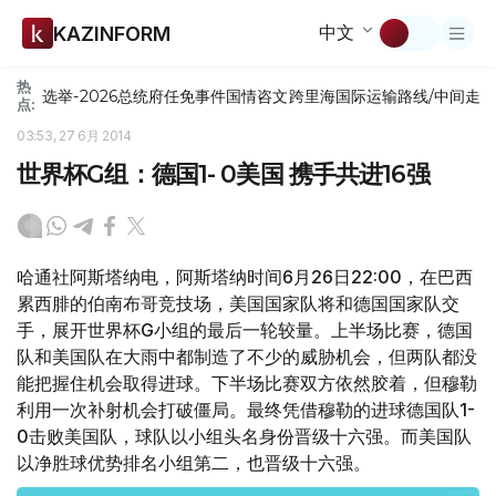
中文
KAZINFORM
热
选举-2026
总统府
任免
事件
国情咨文
跨里海国际运输路线/中间走
点:
03:53, 27 6月 2014
世界杯G组：德国1- 0美国 携手共进16强
哈通社阿斯塔纳电，阿斯塔纳时间6月26日22:00，在巴西
累西腓的伯南布哥竞技场，美国国家队将和德国国家队交
手，展开世界杯G小组的最后一轮较量。上半场比赛，德国
队和美国队在大雨中都制造了不少的威胁机会，但两队都没
能把握住机会取得进球。下半场比赛双方依然胶着，但穆勒
利用一次补射机会打破僵局。最终凭借穆勒的进球德国队1-
0击败美国队，球队以小组头名身份晋级十六强。而美国队
以净胜球优势排名小组第二，也晋级十六强。