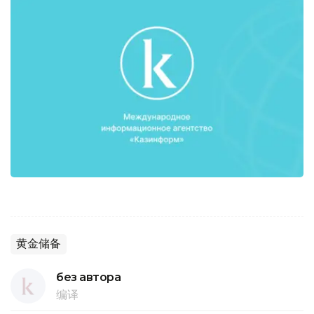
黄金储备
без автора
编译