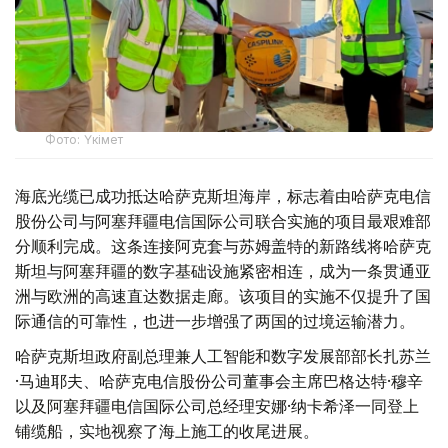
Фото: Үкімет
海底光缆已成功抵达哈萨克斯坦海岸，标志着由哈萨克电信
股份公司与阿塞拜疆电信国际公司联合实施的项目最艰难部
分顺利完成。这条连接阿克套与苏姆盖特的新路线将哈萨克
斯坦与阿塞拜疆的数字基础设施紧密相连，成为一条贯通亚
洲与欧洲的高速直达数据走廊。该项目的实施不仅提升了国
际通信的可靠性，也进一步增强了两国的过境运输潜力。
哈萨克斯坦政府副总理兼人工智能和数字发展部部长扎苏兰
·马迪耶夫、哈萨克电信股份公司董事会主席巴格达特·穆辛
以及阿塞拜疆电信国际公司总经理安娜·纳卡希泽一同登上
铺缆船，实地视察了海上施工的收尾进展。