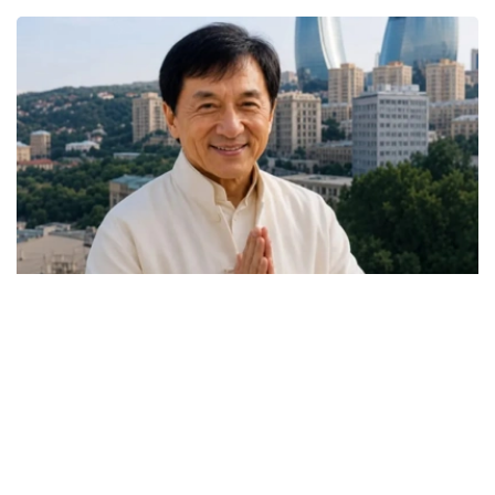
Фото: TodayPress.tv
据哈通社驻阿塞拜疆记者报道，成龙将在巴库停留约10天。
拍摄工作得到哈萨克斯坦驻阿塞拜疆大使馆的协助。
影片主要拍摄地设在哈萨克斯坦，剧组此前已在曼格斯套
州、阿拉木图州以及阿拉木图市完成部分取景拍摄。根据哈