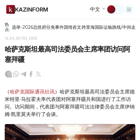
中文
KAZINFORM
热
选举-2026
总统府
任免
事件
国情咨文
跨里海国际运输路线/中间走
点:
12:34, 05 11月 2025
哈萨克斯坦最高司法委员会主席率团访问阿
塞拜疆
（
哈萨克国际通讯社讯
）哈萨克斯坦最高司法委员会主席德
米特里·马拉霍夫率代表团对阿塞拜疆共和国进行了工作访
问。访问期间，代表团与阿塞拜疆司法法律委员会主席伊纳
姆·凯里莫夫举行了会谈。