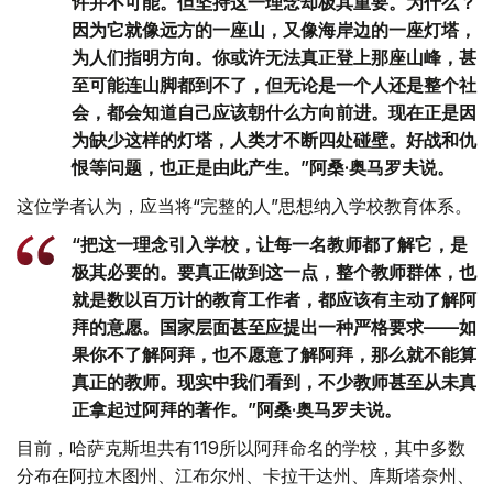
许并不可能。但坚持这一理念却极其重要。为什么？
因为它就像远方的一座山，又像海岸边的一座灯塔，
为人们指明方向。你或许无法真正登上那座山峰，甚
至可能连山脚都到不了，但无论是一个人还是整个社
会，都会知道自己应该朝什么方向前进。现在正是因
为缺少这样的灯塔，人类才不断四处碰壁。好战和仇
恨等问题，也正是由此产生。”阿桑·奥马罗夫说。
这位学者认为，应当将“完整的人”思想纳入学校教育体系。
“把这一理念引入学校，让每一名教师都了解它，是
极其必要的。要真正做到这一点，整个教师群体，也
就是数以百万计的教育工作者，都应该有主动了解阿
拜的意愿。国家层面甚至应提出一种严格要求——如
果你不了解阿拜，也不愿意了解阿拜，那么就不能算
真正的教师。现实中我们看到，不少教师甚至从未真
正拿起过阿拜的著作。”阿桑·奥马罗夫说。
目前，哈萨克斯坦共有119所以阿拜命名的学校，其中多数
分布在阿拉木图州、江布尔州、卡拉干达州、库斯塔奈州、