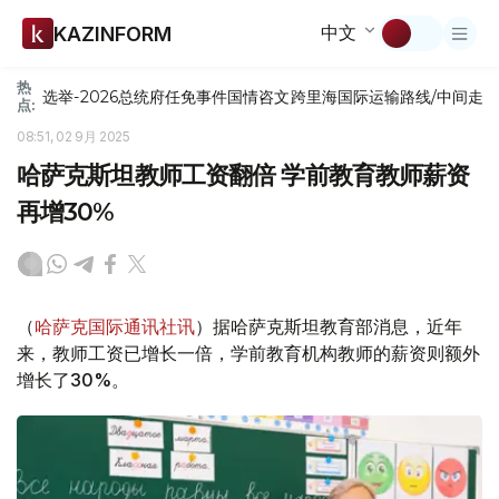
中文
KAZINFORM
热
选举-2026
总统府
任免
事件
国情咨文
跨里海国际运输路线/中间走
点:
08:51, 02 9月 2025
哈萨克斯坦教师工资翻倍 学前教育教师薪资
再增30%
（
哈萨克国际通讯社讯
）据哈萨克斯坦教育部消息，近年
来，教师工资已增长一倍，学前教育机构教师的薪资则额外
增长了30%。