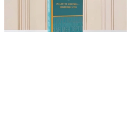
Фото: видеодан скриншот
该书集中收录了托卡耶夫总统关于建设公正、安全、繁荣哈
萨克斯坦的重要论述，系统展现了其治国理念和发展思路。
“哈萨克斯坦共和国总统哈斯穆-卓玛尔特·托卡耶夫
讲话选集《公正社会——真诚之言》正式出版。这不
仅是一部讲话选集，更集中体现了国家元首致力于把
哈萨克斯坦建设成为公正、安全、繁荣国家的发展理
念。换言之，这本书凝聚了一位将毕生奉献给国家事
业的政治家在过去30多年间形成的思想、信念和价
值追求。在编纂过程中，我们更加深刻地认识到，在