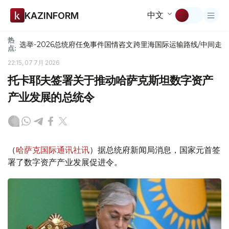
中文
KAZINFORM
热
选举-2026
总统府
任免
事件
国情咨文
跨里海国际运输路线/中间走
点:
22:15, 07 7月 2026
托卡耶夫签署关于推动哈萨克斯坦数字资产
产业发展的总统令
（
哈萨克国际通讯社讯
）据总统府新闻局消息，国家元首签
署了数字资产产业发展促进令。