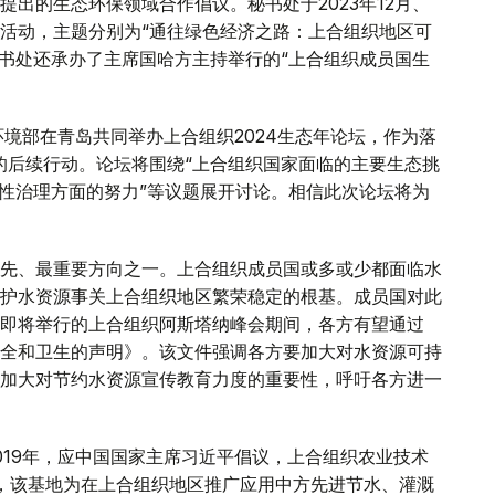
出的生态环保领域合作倡议。秘书处于2023年12月、
织”活动，主题分别为“通往绿色经济之路：上合组织地区可
秘书处还承办了主席国哈方主持举行的“上合组织成员国生
境部在青岛共同举办上合组织2024生态年论坛，作为落
定的后续行动。论坛将围绕“上合组织国家面临的主要生态挑
样性治理方面的努力”等议题展开讨论。相信此次论坛将为
先、最重要方向之一。上合组织成员国或多或少都面临水
护水资源事关上合组织地区繁荣稳定的根基。成员国对此
即将举行的上合组织阿斯塔纳峰会期间，各方有望通过
全和卫生的声明》。该文件强调各方要加大对水资源可持
加大对节约水资源宣传教育力度的重要性，呼吁各方进一
019年，应中国国家主席习近平倡议，上合组织农业技术
，该基地为在上合组织地区推广应用中方先进节水、灌溉