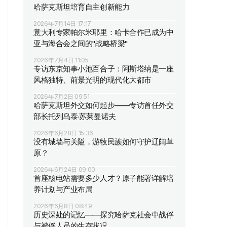
哈萨克斯坦培育自主创新能力
2026年7月14日 17:17
意大利专家帕尔米耶里：哈卡合作已成为中
亚与海合会之间的"战略桥梁"
2026年7月4日 11:05
专访东京知事小池百合子：阿斯塔纳是一座
风格独特、前景光明的现代化大都市
2026年7月2日 09:51
哈萨克斯坦外交如何起步——专访首任外交
部长托列乌泰·苏莱曼诺夫
2026年6月28日 15:36
没有城墙与关隘，游牧民族如何守护辽阔草
原？
2026年6月24日 09:00
首座核电站需要多少人才？原子能署详解培
养计划与产业布局
2026年6月8日 08:49
历史深处的记忆——探究哈萨克社会中战俘
与被俘人员的生存状况