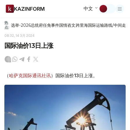
中文
KAZINFORM
热
选举-2026
总统府
任免
事件
国情咨文
跨里海国际运输路线/中间走
点:
08:32, 14 3月 2024
国际油价13日上涨
（
哈萨克国际通讯社讯
）国际油价13日上涨。