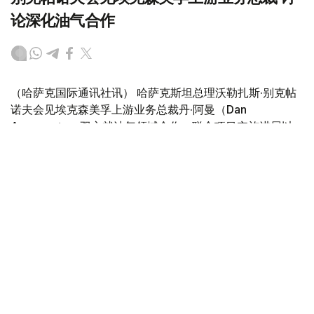
论深化油气合作
（哈萨克国际通讯社讯） 哈萨克斯坦总理沃勒扎斯·别克帖
诺夫会见埃克森美孚上游业务总裁丹·阿曼（Dan
Ammann），双方就油气领域合作、联合项目实施进展以
及进一步扩大投资合作前景等议题进行了讨论。