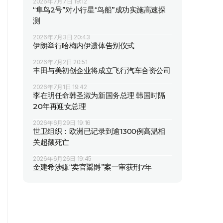
2026年7月7日 19:12
“隼鸟2号”对小行星“鸟船”成功实施高速探
测
2026年7月3日 20:43
伊朗举行哈梅内伊遗体告别仪式
2026年7月2日 20:51
丰田与美初创企业将成立飞行汽车合资公司
2026年7月1日 19:42
李在明任命韩圣淑为新国务总理 韩国时隔
20年再迎女总理
2026年6月29日 19:16
世卫组织：欧洲已记录到逾1300例高温相
关超额死亡
2026年6月26日 19:45
金建希涉嫌“卖官鬻爵”案一审获刑7年