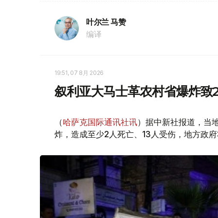
叶尔兰 马赞
编译
19:51, 07 8月 2026
叙利亚大马士革农村省爆炸致2
（
哈萨克国际通讯社讯
）据中新社报道，当
炸，造成至少2人死亡、13人受伤，地方政