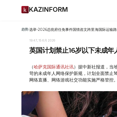
KAZINFORM
选举-2026
总统府
任免
事件
国情咨文
跨里海国际运输路
趋势:
19:47, 15 6月 2026
英国计划禁止16岁以下未成年
（
哈萨克国际通讯社讯
）据中新社报道，当地
苛的未成年人网络保护新规，计划全面禁止1
网络直播、网络游戏社交功能实施严格管控