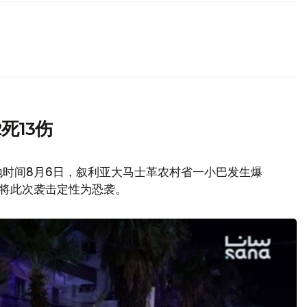
死13伤
地时间8月6日，叙利亚大马士革农村省一小巴发生爆
府将此次袭击定性为恐袭。