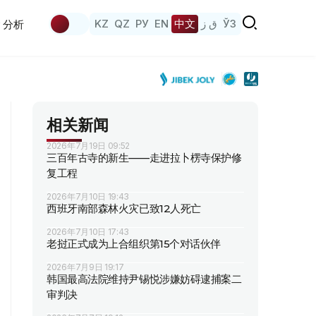
KZ
QZ
РУ
EN
中文
ق ز
ЎЗ
分析
相关新闻
2026年7月19日 09:52
三百年古寺的新生——走进拉卜楞寺保护修
复工程
2026年7月10日 19:43
西班牙南部森林火灾已致12人死亡
2026年7月10日 17:43
老挝正式成为上合组织第15个对话伙伴
2026年7月9日 19:17
韩国最高法院维持尹锡悦涉嫌妨碍逮捕案二
审判决