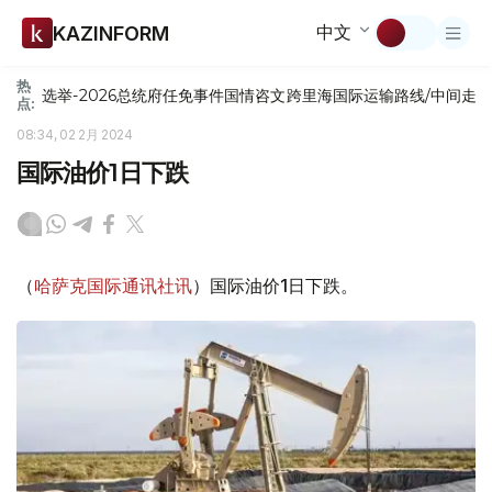
中文
KAZINFORM
热
选举-2026
总统府
任免
事件
国情咨文
跨里海国际运输路线/中间走
点:
08:34, 02 2月 2024
国际油价1日下跌
（
哈萨克国际通讯社讯
）国际油价1日下跌。