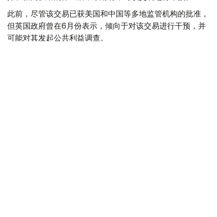
此前，尽管该交易已获美国和中国等多地监管机构的批准，
但英国政府曾在6月份表示，倾向于对该交易进行干预，并
可能对其发起公共利益调查。
政府指出，派拉蒙天舞首席执行官埃里森（David Ellison）
所提供的保证，已解决英国文化、媒体和体育大臣南迪
（Lisa Nandy）的担忧，这些保证将转化为具有法律约束
力的承诺。
政府指出，派拉蒙已同意，合并后集团在英国的有线电视和
点播服务将保留各自独立的编辑自主权。
政府补充称，派拉蒙旗下的英国“第五频道”（Channel 5）
新闻业务，在编辑权上将与CNN国际台（CNN
International）和哥伦比亚广播公司新闻台（CBS News）
保持独立。
派拉蒙对这一决定表示欢迎，称这为完成该交易的“重要里
程碑”。