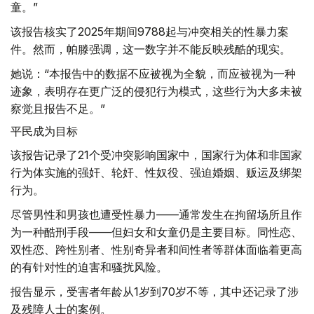
童。”
该报告核实了2025年期间9788起与冲突相关的性暴力案
件。然而，帕滕强调，这一数字并不能反映残酷的现实。
她说：“本报告中的数据不应被视为全貌，而应被视为一种
迹象，表明存在更广泛的侵犯行为模式，这些行为大多未被
察觉且报告不足。”
平民成为目标
该报告记录了21个受冲突影响国家中，国家行为体和非国家
行为体实施的强奸、轮奸、性奴役、强迫婚姻、贩运及绑架
行为。
尽管男性和男孩也遭受性暴力——通常发生在拘留场所且作
为一种酷刑手段——但妇女和女童仍是主要目标。同性恋、
双性恋、跨性别者、性别奇异者和间性者等群体面临着更高
的有针对性的迫害和骚扰风险。
报告显示，受害者年龄从1岁到70岁不等，其中还记录了涉
及残障人士的案例。