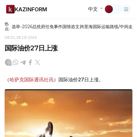
中文
KAZINFORM
热
选举-2026
总统府
任免
事件
国情咨文
跨里海国际运输路线/中间走
点:
08:32, 28 2月 2024
国际油价27日上涨
（
哈萨克国际通讯社讯
）国际油价27日上涨。