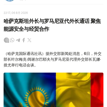
22:17, 06 8月 2026
哈萨克斯坦外长与罗马尼亚代外长通话 聚焦
能源安全与经贸合作
（哈萨克国际通讯社讯）据外交部新闻处消息，6日，外交
部长叶尔梅克·阔谢尔巴耶夫与罗马尼亚代理外交部长瓦娜·
措尤举行电话会谈。