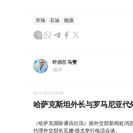
市场
石油
能源
叶尔兰 马赞
编译
22:17, 06 8月 2026
哈萨克斯坦外长与罗马尼亚代
（哈萨克国际通讯社讯）据外交部新闻处消息
代理外交部长瓦娜·措尤举行电话会谈。