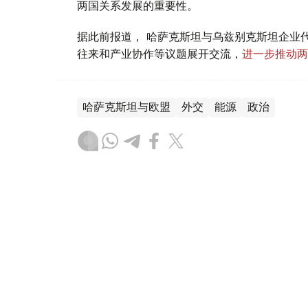
两国关系发展的重要性。
据此前报道， 哈萨克斯坦与乌兹别克斯坦企业
往来和产业协作等议题展开交流，
进一步推动两
哈萨克斯坦与欧盟
外交
能源
政治
叶尔兰 马赞
编译
21:49, 03 8月 2026
能源部长会见埃克森美孚上游