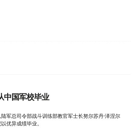
从中国军校毕业
队陆军总司令部战斗训练部教官军士长努尔苏丹·泽涅尔
院以优异成绩毕业。