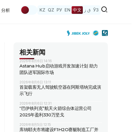
KZ
QZ
РУ
EN
中文
ق ز
ЎЗ
分析
相关新闻
2026年8月6日 14:16
Astana Hub启动游戏开发加速计划 助力
团队进军国际市场
2026年8月6日 13:11
首架载客无人驾驶航空器在阿斯塔纳完成演
示飞行
2026年8月6日 12:31
“巴伊铁列克”航天火箭综合体运营公司
2025年盈利330万坚戈
2026年8月5日 12:15
库纳耶夫市将建设F1H2O赛艇制造工厂并