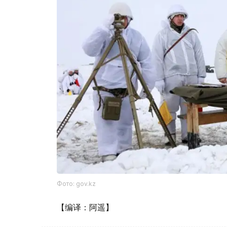
Фото: gov.kz
【编译：阿遥】