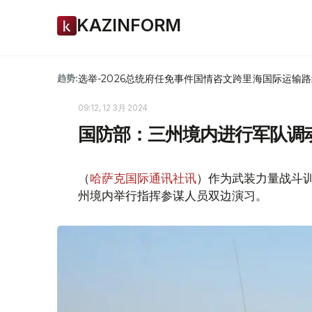
KAZINFORM
选举-2026
总统府
任免
事件
国情咨文
跨里海国际运输路
趋势:
09:12, 12 3月 2024
国防部：三州境内进行军队调
（
哈萨克国际通讯社讯
）作为武装力量战斗训
州境内举行指挥参谋人员双边演习。