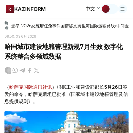
中文
KAZINFORM
热
选举-2026
总统府
任免
事件
国情咨文
跨里海国际运输路线/中间走
点:
09:50, 03 6月 2026
哈国城市建设地籍管理新规7月生效 数字化
系统整合多领域数据
（
哈萨克国际通讯社讯
）根据工业和建设部部长5月26日签
发的命令，哈萨克斯坦已批准《国家城市建设地籍管理及信
息提供规则》。