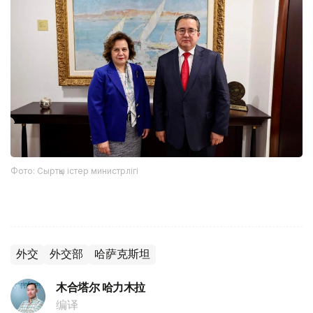
Фото: Сыртқы істер министрлігі
外交
外交部
哈萨克斯坦
木合塔尔 哈力木拉
编译