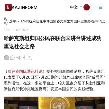
中文
KAZINFORM
热
选举-2026
总统府
任免
事件
国情咨文
跨里海国际运输路线/中间走
点:
22:51, 30 6月 2026
哈萨克斯坦归国公民在联合国讲台讲述成功
重返社会之路
（
哈萨克国际通讯社讯
）据外交部新闻处消息，哈萨克斯坦
代表团于6月26日至7月2日期间赴纽约出席联合国“反恐周”
系列活动。在这一多边平台上，哈方重点介绍了从叙利亚和
伊拉克武装冲突地区撤离并安置本国公民的实践经验。