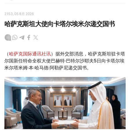
21:53, 05 8月 2026
哈萨克斯坦大使向卡塔尔埃米尔递交国书
（
哈萨克国际通讯社讯
）据外交部消息，哈萨克斯坦驻卡塔
尔国新任特命全权大使巴赫特·巴特尔沙耶夫5日向卡塔尔埃
米尔塔米姆·本·哈马德·阿勒萨尼递交国书。