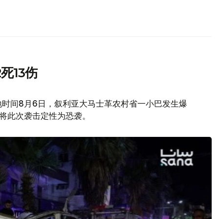
死13伤
地时间8月6日，叙利亚大马士革农村省一小巴发生爆
府将此次袭击定性为恐袭。