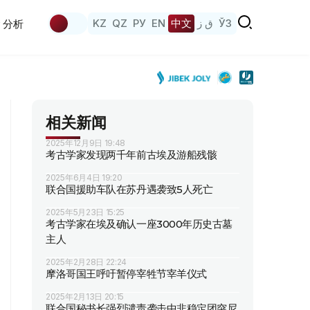
KZ
QZ
РУ
EN
中文
ق ز
ЎЗ
分析
相关新闻
2025年12月9日 19:48
考古学家发现两千年前古埃及游船残骸
2025年6月4日 19:20
联合国援助车队在苏丹遇袭致5人死亡
2025年5月23日 15:25
考古学家在埃及确认一座3000年历史古墓
主人
2025年2月28日 22:24
摩洛哥国王呼吁暂停宰牲节宰羊仪式
2025年2月13日 20:15
联合国秘书长强烈谴责袭击中非稳定团突尼