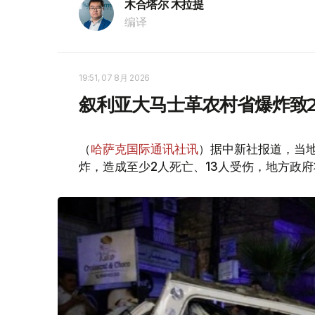
木合塔尔 木拉提
编译
19:51, 07 8月 2026
叙利亚大马士革农村省爆炸致2
（
哈萨克国际通讯社讯
）据中新社报道，当
炸，造成至少2人死亡、13人受伤，地方政