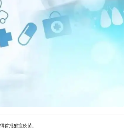
得首批猴痘疫苗。