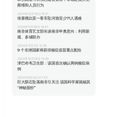
斯维和人员行为
2024年12月30日 15:21
埃塞俄比亚一客车坠河致至少71人遇难
2024年11月29日 19:41
南非体育艺文部长谈南非申奥意向：利用新
规、多城联办
2024年11月7日 12:36
9 个非洲国家将获得猴痘疫苗重点配给
2024年10月14日 14:45
津巴布韦卫生部：该国首次确认两例猴痘病
例
2024年9月4日 07:43
巨大陨石坠落南非引关注 该国科学家揭秘其
“神秘面纱”