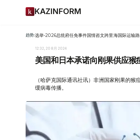
KAZINFORM
选举-2026
总统府
任免
事件
国情咨文
跨里海国际运输路
趋势:
12:32, 20 8月 2024
美国和日本承诺向刚果供应猴
（哈萨克国际通讯社讯）非洲国家刚果的猴
缓病毒传播。