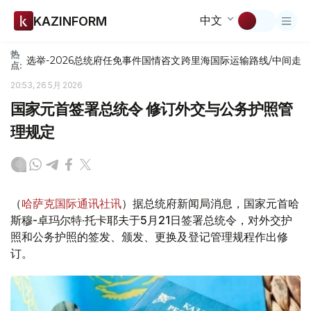
中文
KAZINFORM
热
选举-2026
总统府
任免
事件
国情咨文
跨里海国际运输路线/中间走
点:
20:53, 26 5月 2026
国家元首签署总统令 修订外交与公务护照管
理规定
（
哈萨克国际通讯社讯
）据总统府新闻局消息，国家元首哈
斯穆-卓玛尔特·托卡耶夫于5月21日签署总统令，对外交护
照和公务护照的签发、颁发、更换及登记管理规程作出修
订。