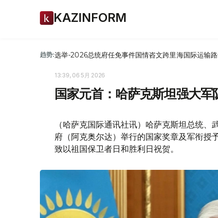
KAZINFORM
选举-2026
总统府
任免
事件
国情咨文
跨里海国际运输路
趋势:
13:39, 06 5月 2026
国家元首：哈萨克斯坦强大军
（哈萨克国际通讯社讯）哈萨克斯坦总统、武
府（阿克奥尔达）举行的国家奖章及军衔授
致以祖国保卫者日和胜利日祝贺。