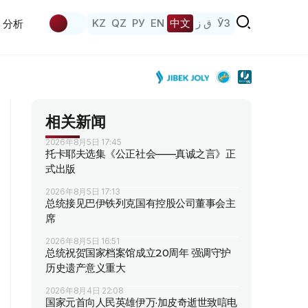
KZ
QZ
РУ
EN
中文
ق ز
ЎЗ
分析
相关新闻
2026年8月5日 17:45
托卡耶夫选集《公正社会——真诚之言》正
式出版
2026年8月5日 17:13
总统接见巴伊铁列克国有控股公司董事会主
席
2026年8月5日 16:51
总统祝贺国家档案馆成立20周年 强调守护
历史遗产意义重大
2026年8月4日 22:08
国家元首向人民英雄伊万·加皮奇逝世致唁电