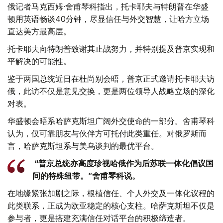
俄记者马克西姆·舍甫琴科指出，托卡耶夫与特朗普在华盛
顿用英语畅谈40分钟，尽显信任与外交智慧，让哈方立场
直达美方最高层。
托卡耶夫向特朗普致谢其止战努力，并特别提及普京实现和
平解决的可能性。
鉴于两国总统近日在杜尚别会晤，普京正式邀请托卡耶夫访
俄，此访不仅是意见交换，更是两位领导人战略立场的深化
对表。
华盛顿会晤系哈萨克斯坦广阔外交使命的一部分。舍甫琴科
认为，仅可靠朋友与伙伴方可托付此类重任。对俄罗斯而
言，哈萨克斯坦系与美乌谈判的最优平台。
“普京总统亦高度珍视哈俄作为后苏联一体化倡议国
间的特殊纽带。”舍甫琴科说。
在地缘紧张加剧之际，根植信任、个人外交及一体化议程的
此类联系，正成为欧亚稳定的核心支柱。哈萨克斯坦不仅是
参与者，更是搭建充满信任对话平台的积极缔造者。