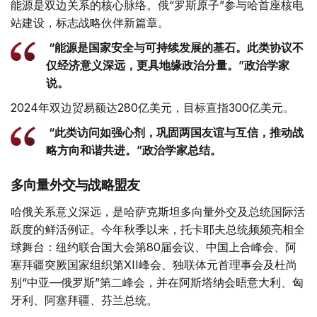
能源是双边关系的核心脉络。俄“罗斯原子”参与哈首座核电
站建设，标志战略伙伴新篇章。
“能源是国家安全与可持续发展的基石。此类协议不
仅经济意义深远，更具地缘政治分量。”政治学家
说。
2024年双边贸易额达280亿美元，目标直指300亿美元。
“此类访问如强心剂，巩固两国友谊与互信，推动战
略方向和谐共进。”政治学家总结。
多向量外交与战略盟友
哈俄关系意义深远，是哈萨克斯坦多向量外交及总统国际活
跃度的鲜活例证。今年秋季以来，托卡耶夫总统频频亮相全
球舞台：纽约联合国大会第80届会议、中国上合峰会、阿
塞拜疆突厥国家组织第XII峰会、独联体元首理事会及杜尚
别“中亚—俄罗斯”第二峰会，并在阿斯塔纳会晤意大利、匈
牙利、阿塞拜疆、芬兰总统。