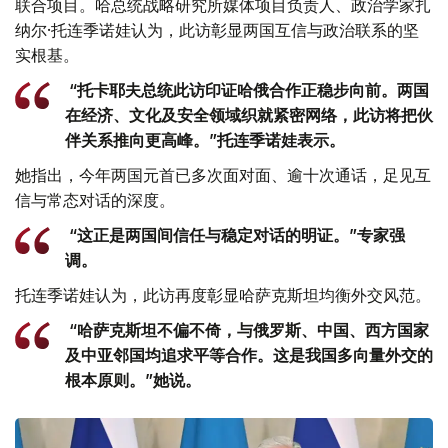
联合项目。哈总统战略研究所媒体项目负责人、政治学家扎
纳尔·托连季诺娃认为，此访彰显两国互信与政治联系的坚
实根基。
“托卡耶夫总统此访印证哈俄合作正稳步向前。两国
在经济、文化及安全领域织就紧密网络，此访将把伙
伴关系推向更高峰。”托连季诺娃表示。
她指出，今年两国元首已多次面对面、逾十次通话，足见互
信与常态对话的深度。
“这正是两国间信任与稳定对话的明证。”专家强
调。
托连季诺娃认为，此访再度彰显哈萨克斯坦均衡外交风范。
“哈萨克斯坦不偏不倚，与俄罗斯、中国、西方国家
及中亚邻国均追求平等合作。这是我国多向量外交的
根本原则。”她说。