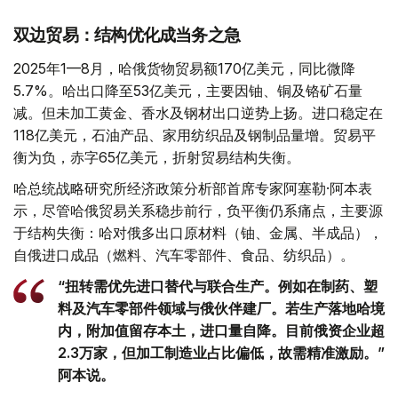
双边贸易：结构优化成当务之急
2025年1—8月，哈俄货物贸易额170亿美元，同比微降
5.7%。哈出口降至53亿美元，主要因铀、铜及铬矿石量
减。但未加工黄金、香水及钢材出口逆势上扬。进口稳定在
118亿美元，石油产品、家用纺织品及钢制品量增。贸易平
衡为负，赤字65亿美元，折射贸易结构失衡。
哈总统战略研究所经济政策分析部首席专家阿塞勒·阿本表
示，尽管哈俄贸易关系稳步前行，负平衡仍系痛点，主要源
于结构失衡：哈对俄多出口原材料（铀、金属、半成品），
自俄进口成品（燃料、汽车零部件、食品、纺织品）。
“扭转需优先进口替代与联合生产。例如在制药、塑
料及汽车零部件领域与俄伙伴建厂。若生产落地哈境
内，附加值留存本土，进口量自降。目前俄资企业超
2.3万家，但加工制造业占比偏低，故需精准激励。”
阿本说。