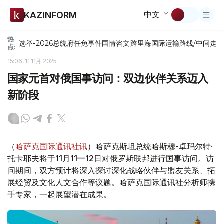
中文
KAZINFORM
热
选举-2026
总统府
任免
事件
国情咨文
跨里海国际运输路线/中间走
点:
15:06, 11 11月 2025
国家元首对俄国事访问：双边伙伴关系迈入
新阶段
（
哈萨克国际通讯社讯
）哈萨克斯坦总统哈斯穆-卓玛尔特·
托卡耶夫将于11月11—12日对俄罗斯联邦进行国事访问。访
问期间，双方预计将深入探讨深化战略伙伴与盟友关系、拓
展经贸及文化人文合作等议题。哈萨克国际通讯社分析师携
手专家，一起展望潜在成果。