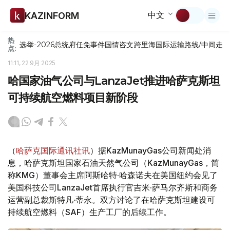
中文
KAZINFORM
热
选举-2026
总统府
任免
事件
国情咨文
跨里海国际运输路线/中间走
点:
11:11, 22 9月 2025
哈国家油气公司与LanzaJet推进哈萨克斯坦
可持续航空燃料项目新阶段
（
哈萨克国际通讯社讯
）据KazMunayGas公司新闻处消
息，哈萨克斯坦国家石油天然气公司（KazMunayGas，简
称KMG）董事会主席阿斯哈特·哈森诺夫在美国纽约会见了
美国科技公司LanzaJet首席执行官吉米·萨马尔齐斯和商务
运营副总裁斯特凡·蒂永。双方讨论了在哈萨克斯坦建设可
持续航空燃料（SAF）生产工厂的后续工作。