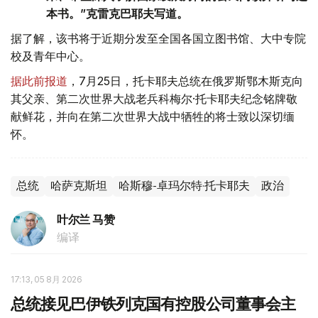
本书。”克雷克巴耶夫写道。
据了解，该书将于近期分发至全国各国立图书馆、大中专院
校及青年中心。
据此前报道
，7月25日，托卡耶夫总统在俄罗斯鄂木斯克向
其父亲、第二次世界大战老兵科梅尔·托卡耶夫纪念铭牌敬
献鲜花，并向在第二次世界大战中牺牲的将士致以深切缅
怀。
总统
哈萨克斯坦
哈斯穆-卓玛尔特·托卡耶夫
政治
叶尔兰 马赞
编译
17:13, 05 8月 2026
总统接见巴伊铁列克国有控股公司董事会主