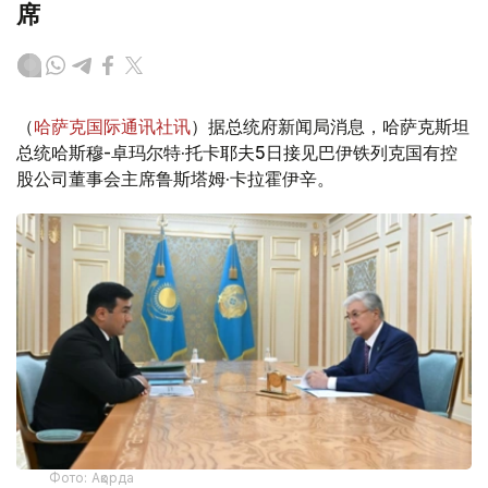
席
（
哈萨克国际通讯社讯
）据总统府新闻局消息，哈萨克斯坦
总统哈斯穆-卓玛尔特·托卡耶夫5日接见巴伊铁列克国有控
股公司董事会主席鲁斯塔姆·卡拉霍伊辛。
Фото: Ақорда