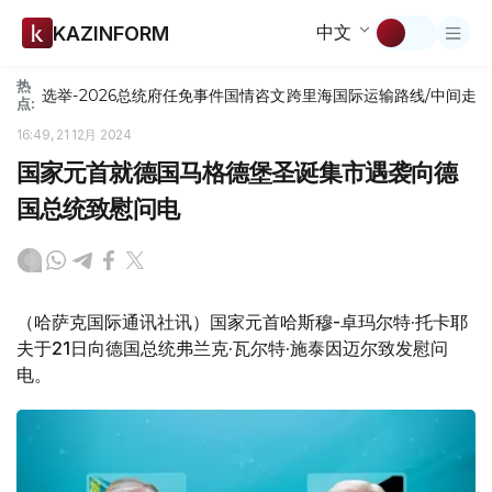
中文
KAZINFORM
热
选举-2026
总统府
任免
事件
国情咨文
跨里海国际运输路线/中间走
点:
16:49, 21 12月 2024
国家元首就德国马格德堡圣诞集市遇袭向德
国总统致慰问电
（哈萨克国际通讯社讯）国家元首哈斯穆-卓玛尔特·托卡耶
夫于21日向德国总统弗兰克·瓦尔特·施泰因迈尔致发慰问
电。