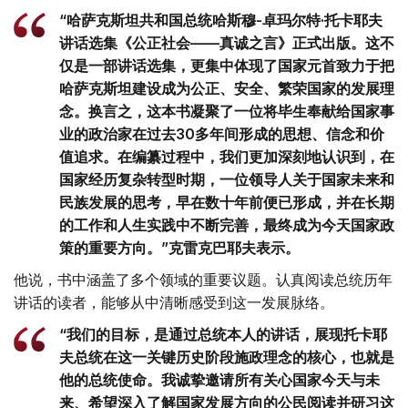
“哈萨克斯坦共和国总统哈斯穆-卓玛尔特·托卡耶夫
讲话选集《公正社会——真诚之言》正式出版。这不
仅是一部讲话选集，更集中体现了国家元首致力于把
哈萨克斯坦建设成为公正、安全、繁荣国家的发展理
念。换言之，这本书凝聚了一位将毕生奉献给国家事
业的政治家在过去30多年间形成的思想、信念和价
值追求。在编纂过程中，我们更加深刻地认识到，在
国家经历复杂转型时期，一位领导人关于国家未来和
民族发展的思考，早在数十年前便已形成，并在长期
的工作和人生实践中不断完善，最终成为今天国家政
策的重要方向。”克雷克巴耶夫表示。
他说，书中涵盖了多个领域的重要议题。认真阅读总统历年
讲话的读者，能够从中清晰感受到这一发展脉络。
“我们的目标，是通过总统本人的讲话，展现托卡耶
夫总统在这一关键历史阶段施政理念的核心，也就是
他的总统使命。我诚挚邀请所有关心国家今天与未
来、希望深入了解国家发展方向的公民阅读并研习这