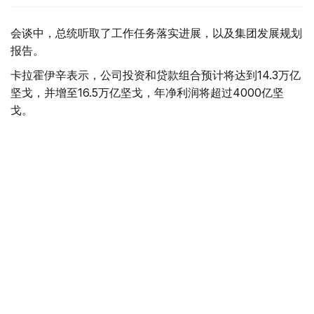
会谈中，总统听取了工作任务落实进展，以及集团发展规划
报告。
卡拉霍伊辛表示，公司投资和贷款组合预计将达到14.3万亿
坚戈，并增至16.5万亿坚戈，年净利润将超过4000亿坚
戈。
根据 2025 年的统计结果，在控股公司的支持下，共有77.5
万个家庭（包括1.16万个等候名单上的家庭）获得了住房。
去年，共资助了77个大型项目和2.74万个中小企业项目，
扶持了131家出口型企业。7200家农业生产企业租赁了1.14
万台春播设备。
董事会主席谈到了巴伊铁列克控股公司正在进行的转型以及
新的长期发展战略。该项目旨在向积极主动的投资控股模式
转型，以实现有效的资产管理，为潜在企业创造有利条件，
并提高居民的生活质量。
此外，总统还听取了若干投资项目进展情况的汇报。计划在