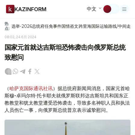
中文
KAZINFORM
热
选举-2026
总统府
任免
事件
国情咨文
跨里海国际运输路线/中间走
点:
08:02, 24 6月 2024
国家元首就达吉斯坦恐怖袭击向俄罗斯总统
致慰问
（
哈萨克国际通讯社讯
）据总统府新闻局消息，国家元首哈
斯穆-卓玛尔特·托卡耶夫就俄罗斯联邦达吉斯坦共和国东正
教教堂和犹太教堂遭受恐怖袭击，导致多名神职人员和执法
人员伤亡一事，向俄罗斯总统普京表示诚挚慰问。