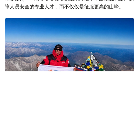
障人员安全的专业人才，而不仅仅是征服更高的山峰。
Фото: Министерство обороны РК