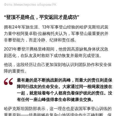
Фото: Министерство обороны РК
“登顶不是终点，平安返回才是成功”
拥有24年军旅生涯、13年军事登山经验的哈萨克斯坦武装
力量中校阿曼卓勒·拉赫梅托夫认为，军事登山最重要的并
非攀登能力，而是冷静、纪律和责任感。
2021年攀登汗腾格里峰期间，他曾因高原缺氧身体状况急
剧恶化，在队友及时救助下成功恢复并最终完成登顶。
他说，这段经历让自己更加深刻地认识到团队协作和安全保
障的重要性。
最有趣的是不断挑战新的高峰，而最大的责任则是保
障同行战友的生命安全。大家通过同一根绳索连接在
一起，就意味着每个人都肩负着保护彼此的责任。没
有任何一座山峰值得拿生命和健康去交换。
哈萨克斯坦国防部表示，这一理念也是该国军事登山训练的
重要原则——培养能够在复杂山地环境中作出正确判断、保