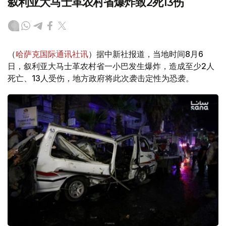
叙利亚大马士革农村省爆炸致2死13伤
（
哈萨克国际通讯社讯
）据中新社报道，当地时间8月6
日，叙利亚大马士革农村省一小巴发生爆炸，造成至少2人
死亡、13人受伤，地方政府将此次袭击定性为恐袭。