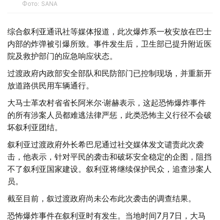
Фото: SANA
综合叙利亚通讯社等媒体报道，此次爆炸系一枚安放在巴士
内部的炸弹被引爆所致。事件发生后，卫生部已提升附近医
院及救护部门的应急响应状态。
过渡政府内政部安全部队和民防部门已控制现场，并重新开
放道路供民用车辆通行。
大马士革农村省省长阿米尔·谢赫表示，这起恐怖爆炸事件
的所有涉案人员都难逃法律严惩，此类恐怖主义行径不会破
坏叙利亚团结。
叙利亚过渡政府外长希巴尼通过社交媒体发文谴责此次袭
击，他表示，针对平民的袭击和破坏安全稳定的企图，阻挡
不了叙利亚国家建设。叙利亚将继续保护民众，追查涉案人
员。
截至目前，叙过渡政府尚未公布此次袭击的调查结果。
恐怖爆炸事件在叙利亚时有发生。当地时间7月7日，大马