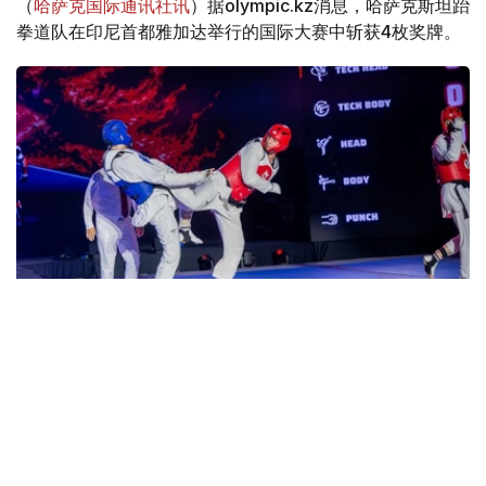
（
哈萨克国际通讯社讯
）据olympic.kz消息，哈萨克斯坦跆
拳道队在印尼首都雅加达举行的国际大赛中斩获4枚奖牌。
Фото: ҚР ҰОК
消息称，哈萨克斯坦选手在比赛中摘得4枚铜牌。
据此前报道
，2026年世界大学生国际象棋团体锦标赛小组
赛在阿拉木图结束。哈萨克斯坦国立体育大学以D组第一名