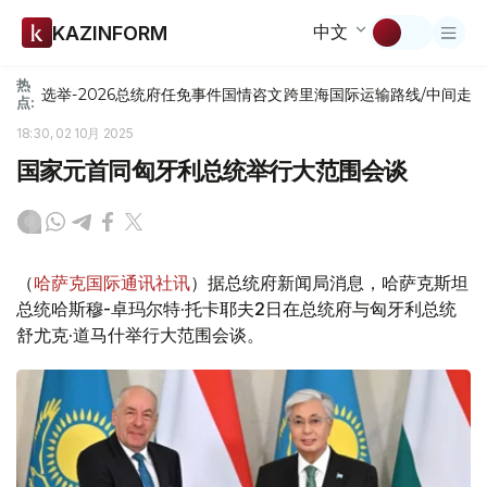
中文
KAZINFORM
热
选举-2026
总统府
任免
事件
国情咨文
跨里海国际运输路线/中间走
点:
18:30, 02 10月 2025
国家元首同匈牙利总统举行大范围会谈
（
哈萨克国际通讯社讯
）据总统府新闻局消息，哈萨克斯坦
总统哈斯穆-卓玛尔特·托卡耶夫2日在总统府与匈牙利总统
舒尤克·道马什举行大范围会谈。