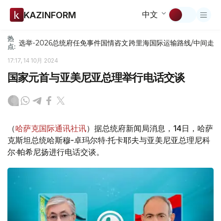
中文
KAZINFORM
热
选举-2026
总统府
任免
事件
国情咨文
跨里海国际运输路线/中间走
点:
17:17, 14 10月 2024
国家元首与亚美尼亚总理举行电话交谈
（
哈萨克国际通讯社讯
）据总统府新闻局消息，14日，哈萨
克斯坦总统哈斯穆-卓玛尔特·托卡耶夫与亚美尼亚总理尼科
尔·帕希尼扬进行电话交谈。