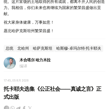
统。这片富饶的土地取得的所有成就，都离不开人民的创造
力。我相信，你们未来也将继续为国家的繁荣昌盛做出贡
献。
祝大家身体健康，万事如意！
愿北哈萨克斯坦州繁荣昌盛！
总统
北哈州
哈萨克斯坦
哈斯穆-卓玛尔特·托卡耶夫
木合塔尔 哈力木拉
编译
17:45, 05 8月 2026
托卡耶夫选集《公正社会——真诚之言》正
式出版