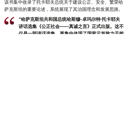
该书集中收录了托卡耶夫总统关于建设公正、安全、繁荣哈
萨克斯坦的重要论述，系统展现了其治国理念和发展思路。
“哈萨克斯坦共和国总统哈斯穆-卓玛尔特·托卡耶夫
讲话选集《公正社会——真诚之言》正式出版。这不
仅是一部讲话选集，更集中体现了国家元首致力于把
哈萨克斯坦建设成为公正、安全、繁荣国家的发展理
念。换言之，这本书凝聚了一位将毕生奉献给国家事
业的政治家在过去30多年间形成的思想、信念和价
值追求。在编纂过程中，我们更加深刻地认识到，在
国家经历复杂转型时期，一位领导人关于国家未来和
民族发展的思考，早在数十年前便已形成，并在长期
的工作和人生实践中不断完善，最终成为今天国家政
策的重要方向。”克雷克巴耶夫表示。
他说，书中涵盖了多个领域的重要议题。认真阅读总统历年
讲话的读者，能够从中清晰感受到这一发展脉络。
“我们的目标，是通过总统本人的讲话，展现托卡耶
夫总统在这一关键历史阶段施政理念的核心，也就是