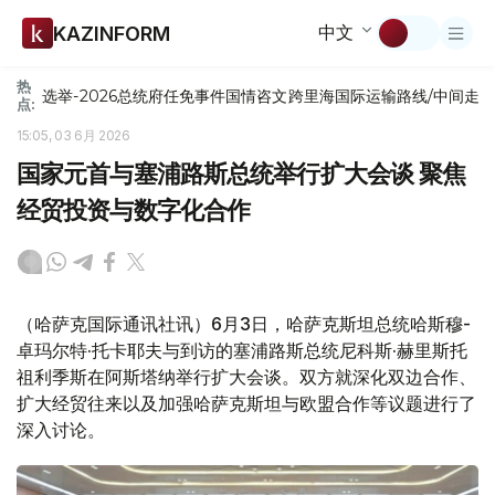
中文
KAZINFORM
热
选举-2026
总统府
任免
事件
国情咨文
跨里海国际运输路线/中间走
点:
15:05, 03 6月 2026
国家元首与塞浦路斯总统举行扩大会谈 聚焦
经贸投资与数字化合作
（哈萨克国际通讯社讯）6月3日，哈萨克斯坦总统哈斯穆-
卓玛尔特·托卡耶夫与到访的塞浦路斯总统尼科斯·赫里斯托
祖利季斯在阿斯塔纳举行扩大会谈。双方就深化双边合作、
扩大经贸往来以及加强哈萨克斯坦与欧盟合作等议题进行了
深入讨论。