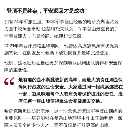
“登顶不是终点，平安返回才是成功”
拥有24年军旅生涯、13年军事登山经验的哈萨克斯坦武装
力量中校阿曼卓勒·拉赫梅托夫认为，军事登山最重要的并
非攀登能力，而是冷静、纪律和责任感。
2021年攀登汗腾格里峰期间，他曾因高原缺氧身体状况急
剧恶化，在队友及时救助下成功恢复并最终完成登顶。
他说，这段经历让自己更加深刻地认识到团队协作和安全保
障的重要性。
最有趣的是不断挑战新的高峰，而最大的责任则是保
障同行战友的生命安全。大家通过同一根绳索连接在
一起，就意味着每个人都肩负着保护彼此的责任。没
有任何一座山峰值得拿生命和健康去交换。
哈萨克斯坦国防部表示，这一理念也是该国军事登山训练的
重要原则——培养能够在复杂山地环境中作出正确判断、保
障人员安全的专业人才，而不仅仅是征服更高的山峰。