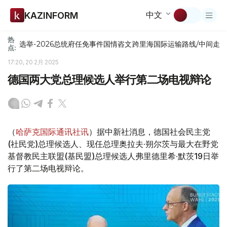
中文
KAZINFORM
热
选举-2026
总统府
任免
事件
国情咨文
跨里海国际运输路线/中间走
点:
17:20, 20 2月 2025
德国两大党总理候选人举行第二场电视辩论
（
哈萨克国际通讯社讯
）据中新社消息，德国社会民主党
(社民党)总理候选人、现任总理奥拉夫·朔尔茨与最大在野党
基督教民主联盟(基民盟)总理候选人弗里德里希·默茨19日举
行了第二场电视辩论。