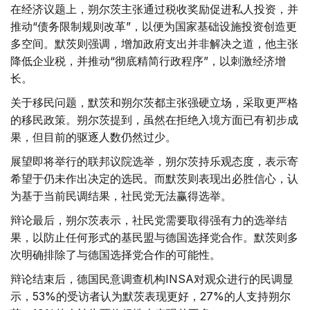
在经济议题上，朔尔茨主张通过税收奖励促进私人投资，并
推动“债务限制规则改革”，以便为国家基础设施投资创造更
多空间。默茨则强调，增加政府支出并非解决之道，他主张
降低企业税，并推动“彻底精简行政程序”，以刺激经济增
长。
关于移民问题，默茨和朔尔茨都主张强硬立场，采取更严格
的移民政策。朔尔茨提到，虽然在拒绝入境方面已有初步成
果，但目前的驱逐人数仍然过少。
展望即将举行的联邦议院选举，朔尔茨持乐观态度，表示寄
希望于仍未作出决定的选民。而默茨则表现出必胜信心，认
为基于当前民调结果，社民党无法赢得选举。
辩论最后，朔尔茨表示，社民党需要取得强有力的选举结
果，以防止任何形式的基民盟与德国选择党合作。默茨则多
次明确排除了与德国选择党合作的可能性。
辩论结束后，德国民意调查机构INSA对观众进行的民调显
示，53%的受访者认为默茨表现更好，27%的人支持朔尔