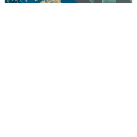
Коллаж: Kazinform
内务部表示，简化入籍政策主要适用于与哈萨克斯坦具有历
史、民族或家庭联系的人士。
根据《哈萨克斯坦共和国国籍法》第16-1条规定，以下人员
可适用简化程序申请国籍：
哈萨克族侨胞，即血亲同胞（Qandas）；
大规模政治迫害受害者及其后代；
在哈萨克斯坦高校就读的哈萨克族学生；
与哈萨克斯坦公民结婚的外国公民，以及哈萨克斯坦公民
的遗孀或鳏夫；
根据哈萨克斯坦、俄罗斯、白俄罗斯和吉尔吉斯斯坦之间