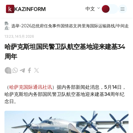
中文
KAZINFORM
热
选举-2026
总统府
任免
事件
国情咨文
跨里海国际运输路线/中间走
点:
13:23, 14 5月 2026
哈萨克斯坦国民警卫队航空基地迎来建基34
周年
（
哈萨克国际通讯社讯
）据内务部新闻处消息，5月14日，
哈萨克斯坦内务部国民警卫队航空基地迎来建基34周年纪
念日。