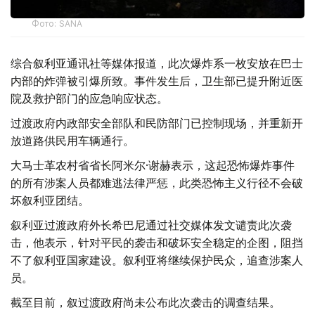
Фото: SANA
综合叙利亚通讯社等媒体报道，此次爆炸系一枚安放在巴士
内部的炸弹被引爆所致。事件发生后，卫生部已提升附近医
院及救护部门的应急响应状态。
过渡政府内政部安全部队和民防部门已控制现场，并重新开
放道路供民用车辆通行。
大马士革农村省省长阿米尔·谢赫表示，这起恐怖爆炸事件
的所有涉案人员都难逃法律严惩，此类恐怖主义行径不会破
坏叙利亚团结。
叙利亚过渡政府外长希巴尼通过社交媒体发文谴责此次袭
击，他表示，针对平民的袭击和破坏安全稳定的企图，阻挡
不了叙利亚国家建设。叙利亚将继续保护民众，追查涉案人
员。
截至目前，叙过渡政府尚未公布此次袭击的调查结果。