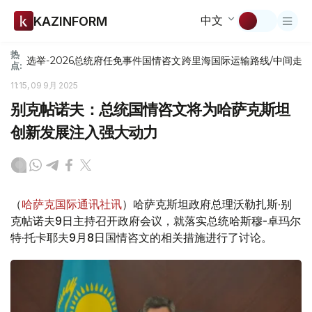
中文
KAZINFORM
热
选举-2026
总统府
任免
事件
国情咨文
跨里海国际运输路线/中间走
点:
11:15, 09 9月 2025
别克帖诺夫：总统国情咨文将为哈萨克斯坦
创新发展注入强大动力
（
哈萨克国际通讯社讯
）哈萨克斯坦政府总理沃勒扎斯·别
克帖诺夫9日主持召开政府会议，就落实总统哈斯穆-卓玛尔
特·托卡耶夫9月8日国情咨文的相关措施进行了讨论。