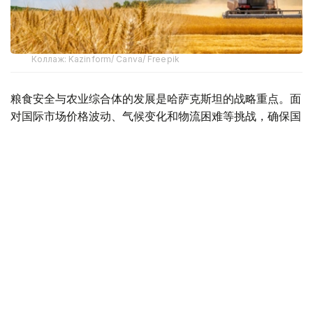
Коллаж: Kazinform/ Canva/ Freepik
粮食安全与农业综合体的发展是哈萨克斯坦的战略重点。面
对国际市场价格波动、气候变化和物流困难等挑战，确保国
内市场稳定供应尤为关键。托卡耶夫总统强调，哈萨克斯坦
的农业潜力尚未得到充分释放，亟需在体制和机制上实现系
统变革。
目前，政府正在落实将农业综合体推向新发展阶段的一系列
具体措施。国情咨文中提出的任务已成为农业转型的总体蓝
图，核心目标包括保障粮食安全、推动农业向更高质量水平
发展，以及提高生产链条的整体效益。
据农业部介绍，根据《2021—2030年农业发展纲要》，该
领域已进入新一轮现代化阶段。纲要充分借鉴了国际经验和
全球趋势，全面评估了行业现状。此外，《至2027年农业