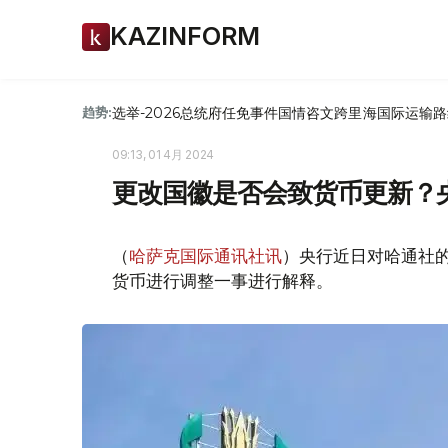
KAZINFORM
选举-2026
总统府
任免
事件
国情咨文
跨里海国际运输路
趋势:
09:13, 01 4月 2024
更改国徽是否会致货币更新？
（
哈萨克国际通讯社讯
）央行近日对哈通社
货币进行调整一事进行解释。