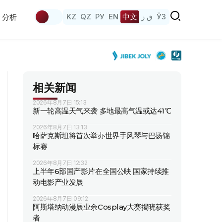
KZ
QZ
РУ
EN
中文
ق ز
ЎЗ
分析
相关新闻
2026年8月7日 15:13
新一轮高温天气来袭 多地最高气温或达41℃
2026年8月7日 13:13
哈萨克斯坦将首次举办世界手风琴与巴扬锦
标赛
2026年8月7日 12:32
上半年6部国产影片在全国公映 国家持续推
动电影产业发展
2026年8月7日 09:12
阿斯塔纳动漫展业余Cosplay大赛揭晓获奖
者