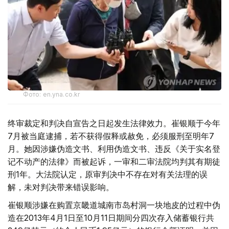
Фото: en.yna.co.kr
终审裁定和判决自宣告之日起发生法律效力。崔银顺于今年
7月被当庭逮捕，若不获得假释或赦免，必须服刑至明年7
月。她因涉嫌伪造文书、利用伪造文书、违反《关于实名登
记不动产的法律》而被起诉，一审和二审法院均判其有期徒
刑1年。大法院认定，原审判决中不存在对有关法理的误
解，未对判决带来错误影响。
崔银顺涉嫌在购置京畿道城南市岛村洞一块地皮的过程中伪
造在2013年4月1日至10月11日期间分四次存入储蓄银行共