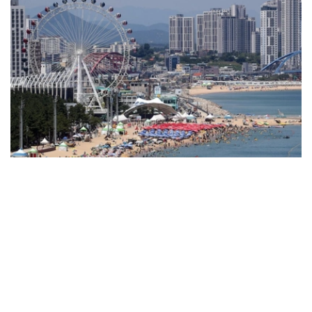
Фото: Yonhap
韩国中央灾难安全对策本部表示，受创纪录高温天气影响，
仅1日一天就报告了96例高温相关疾病病例，今年累计病例
达1889例，其中死亡14例。按地区划分，京畿道以395例
居首，庆尚北道、庆尚南道、全罗南道、光州等地紧随其
后。