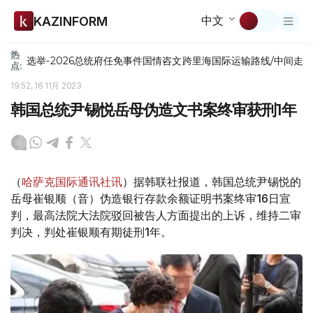
中文
KAZINFORM
热
选举-2026
总统府
任免
事件
国情咨文
跨里海国际运输路线/中间走
点:
19:52, 16 11月 2023
韩国总统尹锡悦岳母伪造文书案终审获刑1年
（
哈萨克国际通讯社讯
）据韩联社报道，韩国总统尹锡悦的
岳母崔银顺（音）伪造银行存款余额证明书案终审16日宣
判，最高法院大法院驳回被告人方面提出的上诉，维持二审
判决，判处崔银顺有期徒刑1年。