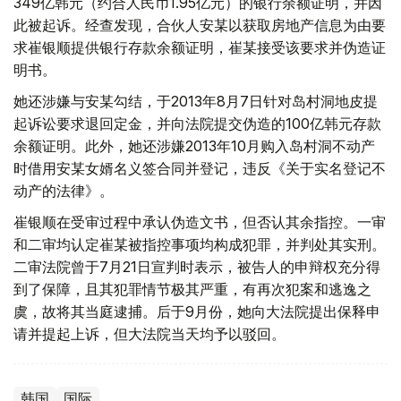
349亿韩元（约合人民币1.95亿元）的银行余额证明，并因
此被起诉。经查发现，合伙人安某以获取房地产信息为由要
求崔银顺提供银行存款余额证明，崔某接受该要求并伪造证
明书。
她还涉嫌与安某勾结，于2013年8月7日针对岛村洞地皮提
起诉讼要求退回定金，并向法院提交伪造的100亿韩元存款
余额证明。此外，她还涉嫌2013年10月购入岛村洞不动产
时借用安某女婿名义签合同并登记，违反《关于实名登记不
动产的法律》。
崔银顺在受审过程中承认伪造文书，但否认其余指控。一审
和二审均认定崔某被指控事项均构成犯罪，并判处其实刑。
二审法院曾于7月21日宣判时表示，被告人的申辩权充分得
到了保障，且其犯罪情节极其严重，有再次犯案和逃逸之
虞，故将其当庭逮捕。后于9月份，她向大法院提出保释申
请并提起上诉，但大法院当天均予以驳回。
韩国
国际