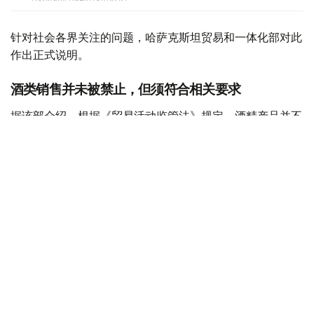
针对社会各界关注的问题，哈萨克斯坦贸易和一体化部对此
作出正式说明。
酒类销售并未被禁止，但须符合相关要求
据该部介绍，根据《贸易活动监管法》规定，酒精产品并不
属于禁止在电子商务领域销售的商品类别。此次公布的统一
清单并未新增任何限制措施，其主要作用是对现有相关规定
进行整理和明确。
不过，这并不意味着酒类产品可以通过互联网在没有任何条
件限制的情况下销售。
贸易和一体化部解释称，企业通过线上渠道销售酒类产品
时，必须遵守有关乙醇和酒精产品生产及流通监管方面的法
律要求，其中包括依法取得许可证以及履行其他相关义务。
违法责任由销售者承担，而非电商平台