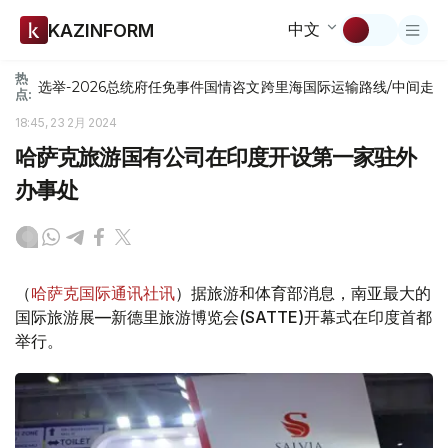
中文
KAZINFORM
热
选举-2026
总统府
任免
事件
国情咨文
跨里海国际运输路线/中间走
点:
18:45, 23 2月 2024
哈萨克旅游国有公司在印度开设第一家驻外
办事处
（
哈萨克国际通讯社讯
）据旅游和体育部消息，南亚最大的
国际旅游展—新德里旅游博览会(SATTE)开幕式在印度首都
举行。