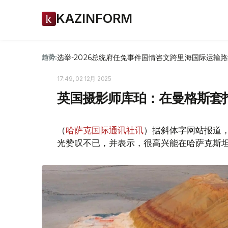
KAZINFORM
选举-2026
总统府
任免
事件
国情咨文
跨里海国际运输路
趋势:
17:49, 02 12月 2025
英国摄影师库珀：在曼格斯套拍
（
哈萨克国际通讯社讯
）据斜体字网站报道
光赞叹不已，并表示，很高兴能在哈萨克斯