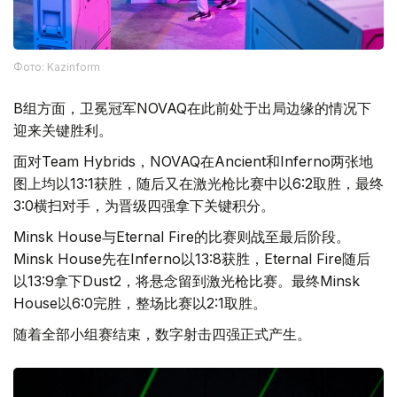
Фото: Kazinform
B组方面，卫冕冠军NOVAQ在此前处于出局边缘的情况下
迎来关键胜利。
面对Team Hybrids，NOVAQ在Ancient和Inferno两张地
图上均以13:1获胜，随后又在激光枪比赛中以6:2取胜，最终
3:0横扫对手，为晋级四强拿下关键积分。
Minsk House与Eternal Fire的比赛则战至最后阶段。
Minsk House先在Inferno以13:8获胜，Eternal Fire随后
以13:9拿下Dust2，将悬念留到激光枪比赛。最终Minsk
House以6:0完胜，整场比赛以2:1取胜。
随着全部小组赛结束，数字射击四强正式产生。