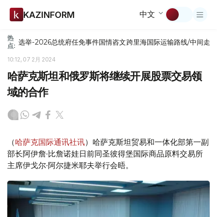
中文
KAZINFORM
热
选举-2026
总统府
任免
事件
国情咨文
跨里海国际运输路线/中间走
点:
10:12, 07 2月 2024
哈萨克斯坦和俄罗斯将继续开展股票交易领
域的合作
（
哈萨克国际通讯社讯
）哈萨克斯坦贸易和一体化部第一副
部长阿伊詹·比詹诺娃日前同圣彼得堡国际商品原料交易所
主席伊戈尔·阿尔捷米耶夫举行会晤。