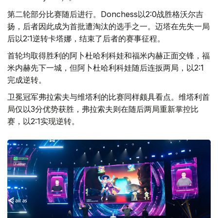
第二轮部分比赛随后进行。Donchess以2:0战胜格沃尔吉
扬，后者因此成为首批遭淘汰的选手之一。迈塔在先失一局
后以2:1逆转卡塔娜，结束了后者的赛事征程。
首轮均取得胜利的阿卜杜哈利科娃和福米内赫正面交锋，福
米内赫先下一城，但阿卜杜哈利科娃随后连扳两局，以2:1
完成逆转。
卫冕冠军弗拉索夫与维塔利的比赛同样颇具看点。维塔利首
局仅以3分优势获胜，弗拉索夫则在随后两局重新掌控比
赛，以2:1实现逆转。