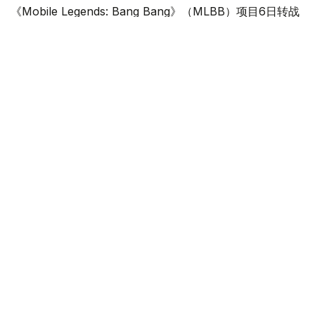
《Mobile Legends: Bang Bang》（MLBB）项目6日转战
扎赫瑟勒克·乌什肯皮罗夫武术宫，进行决定最后四个八强
席位的决胜轮。
在总奖金90万美元的争夺中，经过此前两个比赛日的小组
赛，八支队伍进入决胜轮，每一场比赛都直接决定球队能否
继续留在赛事中。
FUT Esports率先以2:1战胜Team Spirit，拿到首个晋级资
格。
首局比赛双方一直鏖战至后期，FUT Esports最终抓住机会
取胜，Mehmed “Kazue” Akif Ozturk贡献18次击杀、3次
死亡和1次助攻。Team Spirit通过更加有效的防御塔控制扳
回第二局，但FUT Esports在决胜局重新掌控战局，
Mustafa Ege “Saiki” Akin以0次死亡、12次助攻的表现帮
助球队锁定胜利。