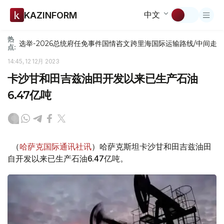
中文
KAZINFORM
热
选举-2026
总统府
任免
事件
国情咨文
跨里海国际运输路线/中间走
点:
14:45, 12 12月 2023
卡沙甘和田吉兹油田开发以来已生产石油
6.47亿吨
（
哈萨克国际通讯社讯
）哈萨克斯坦卡沙甘和田吉兹油田
自开发以来已生产石油6.47亿吨。