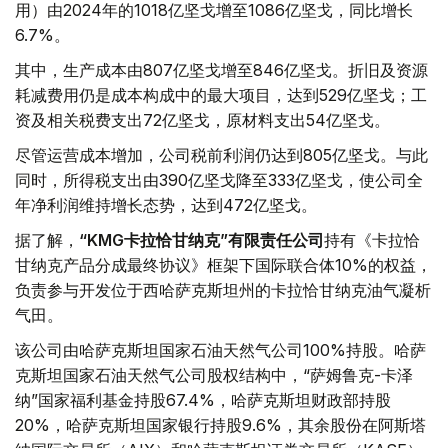
用）由2024年的1018亿坚戈增至1086亿坚戈，同比增长
6.7%。
其中，生产成本由807亿坚戈增至846亿坚戈。折旧及资源
耗减费用仍是成本构成中的最大项目，达到529亿坚戈；工
资及相关税费支出72亿坚戈，原材料支出54亿坚戈。
尽管运营成本增加，公司税前利润仍达到805亿坚戈。与此
同时，所得税支出由390亿坚戈降至333亿坚戈，使公司全
年净利润维持增长态势，达到472亿坚戈。
据了解，
“KMG卡拉恰甘纳克”有限责任公司
持有《卡拉恰
甘纳克产品分成最终协议》框架下国际联合体10%的权益，
负责参与开发位于西哈萨克斯坦州的卡拉恰甘纳克油气凝析
气田。
该公司由哈萨克斯坦国家石油天然气公司100%持股。哈萨
克斯坦国家石油天然气公司股权结构中，“萨姆鲁克-卡泽
纳”国家福利基金持股67.4%，哈萨克斯坦财政部持股
20%，哈萨克斯坦国家银行持股9.6%，其余股份在阿斯塔