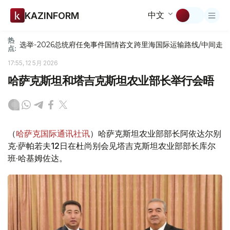
中文
KAZINFORM
热
选举-2026
总统府
任免
事件
国情咨文
跨里海国际运输路线/中间走
点:
17:55, 12 5月 2026
哈萨克斯坦和塔吉克斯坦农业部长举行会晤
（
哈萨克国际通讯社讯
）哈萨克斯坦农业部部长阿依达尔别
克·萨帕若夫12日在杜尚别会见塔吉克斯坦农业部部长库尔
班·哈基姆佐达。