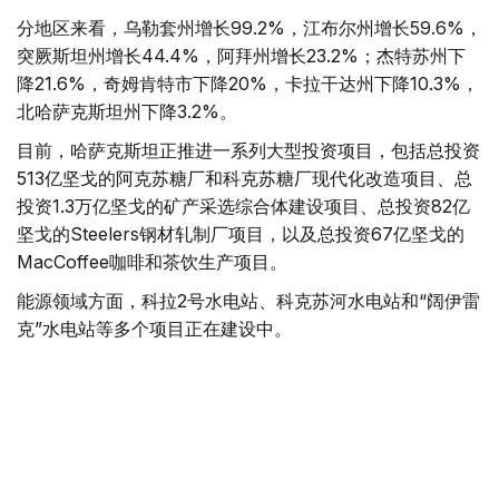
分地区来看，乌勒套州增长99.2%，江布尔州增长59.6%，
突厥斯坦州增长44.4%，阿拜州增长23.2%；杰特苏州下
降21.6%，奇姆肯特市下降20%，卡拉干达州下降10.3%，
北哈萨克斯坦州下降3.2%。
目前，哈萨克斯坦正推进一系列大型投资项目，包括总投资
513亿坚戈的阿克苏糖厂和科克苏糖厂现代化改造项目、总
投资1.3万亿坚戈的矿产采选综合体建设项目、总投资82亿
坚戈的Steelers钢材轧制厂项目，以及总投资67亿坚戈的
MacCoffee咖啡和茶饮生产项目。
能源领域方面，科拉2号水电站、科克苏河水电站和“阔伊雷
克”水电站等多个项目正在建设中。
基础设施建设同样持续推进。交通领域包括总投资466亿坚
戈、全长64公里的阿尔腾科利—热特根铁路区段升级改造
项目，以及总投资150亿坚戈的阿拉木图—塔勒德库尔干公
路改扩建项目。
与此同时，哈萨克斯坦还投入270亿坚戈用于能源和公用事