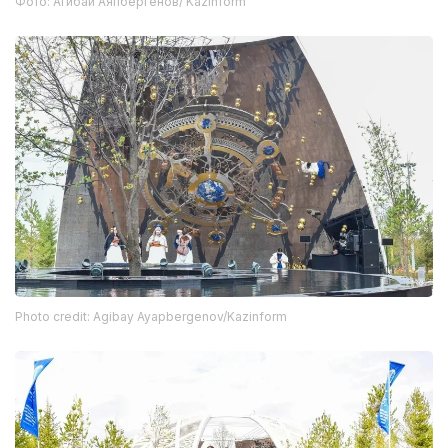
Фото: Агибай Аяпбергенов/ Kazinform
Photo credit: Agibay Ayapbergenov/Kazinform