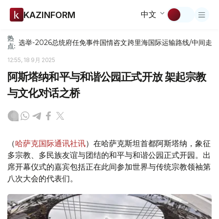
中文
KAZINFORM
热
选举-2026
总统府
任免
事件
国情咨文
跨里海国际运输路线/中间走
点:
12:55, 18 9月 2025
阿斯塔纳和平与和谐公园正式开放 架起宗教
与文化对话之桥
（
哈萨克国际通讯社讯
）在哈萨克斯坦首都阿斯塔纳，象征
多宗教、多民族友谊与团结的和平与和谐公园正式开园。出
席开幕仪式的嘉宾包括正在此间参加世界与传统宗教领袖第
八次大会的代表们。